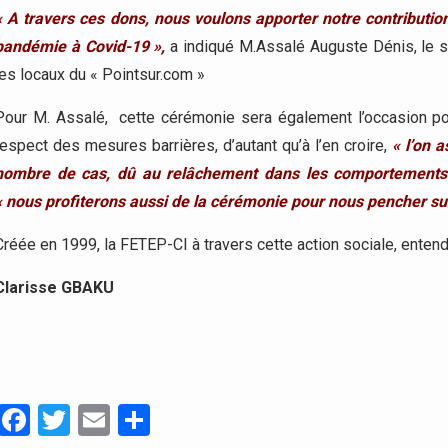
« A travers ces dons, nous voulons apporter notre contribution
pandémie à Covid-19 »,
a indiqué M.Assalé Auguste Dénis, le s
les locaux du « Pointsur.com »
Pour M. Assalé, cette cérémonie sera également l’occasion pour
respect des mesures barrières, d’autant qu’à l’en croire,
« l’on 
nombre de cas, dû au relâchement dans les comportements 
« nous profiterons aussi de la cérémonie pour nous pencher sur l
Créée en 1999, la FETEP-CI à travers cette action sociale, ente
Clarisse GBAKU
Facebook
Twitter
Email
Partager