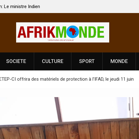
 Vardhan Singh à
Nouvelle licence obligatoire pour les spectacles
e de
Côte d’Ivoire, l’opérateur culturel Soldat Jahbo
prononce
SOCIETE
CULTURE
SPORT
MONDE
ETEP-CI offrira des matériels de protection à l’IFAD, le jeudi 11 juin