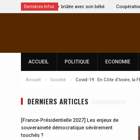
t été brûlée avec son bébé
Coopération: Le ministre Indien Kirti
Dernières Infos:
Abidjan pour la célébration de la Fêt
Skip
l’indépendance
to
content
ACCUEIL
POLITIQUE
ECONOMIE
Accueil
Société
Covid-19 : En Côte d’Ivoire, la F
DERNIERS ARTICLES
[France-Présidentielle 2027] Les enjeux de
souveraineté démocratique sévèrement
touchés ?