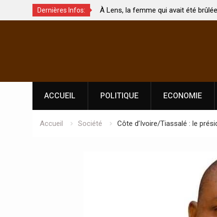
me qui avait été brûlée avec son bébé
Coopération: Le ministre 
Dernières Infos:
est morte
Abidjan pour la célébrati
Skip
l’indépendance
to
content
ACCUEIL
POLITIQUE
ECONOMIE
Accueil
Société
Côte d’Ivoire/Tiassalé : le pré