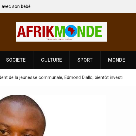
Indien Kirti Vardhan Singh à
Nouvelle licence obligatoire pour le
on de la Fête de
Côte d’Ivoire, l’opérateur culturel 
prononce
SOCIETE
CULTURE
SPORT
MONDE
sident de la jeunesse communale, Edmond Diallo, bientôt investi