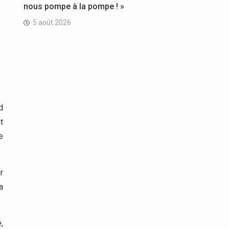
nous pompe à la pompe ! »
5 août 2026
d
t
e
r
a
,