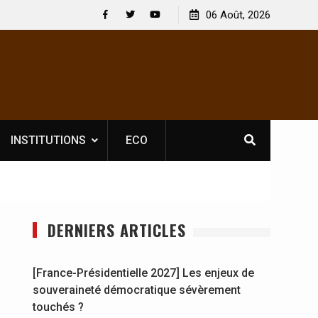
s spectacles : En
[France-Présidentielle 2027] Les enjeux de
06 Août, 2026
Soldat Jahboy se
souveraineté démocratique sévèrement touc
Facebook
Twitter
Youtube
INSTITUTIONS
ECO
DERNIERS ARTICLES
[France-Présidentielle 2027] Les enjeux de
souveraineté démocratique sévèrement
touchés ?