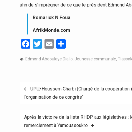
afin de s’imprégner de ce que le président Edmond Abd
Romarick N.Foua
AfrikMonde.com
Facebook
Twitter
Email
Partager
Edmond Abdoulaye Diallo
,
Jeunesse communale
,
Tiassal
Navigation
UPU/Houssem Gharbi (Chargé de la coopération inte
l’organisation de ce congrès’’
de
l’article
Après la victoire de la liste RHDP aux législatives 
remerciement à Yamoussoukro