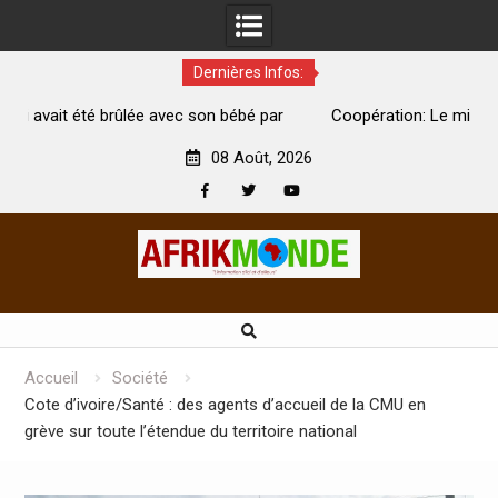
Dernières Infos:
é par
Coopération: Le ministre Indien Kirti Vardhan Singh à
Abidjan pour la célébration de la Fête de l’indépendance
08 Août, 2026
Facebook
Twitter
Youtube
Skip
to
content
Accueil
Société
Cote d’ivoire/Santé : des agents d’accueil de la CMU en
grève sur toute l’étendue du territoire national