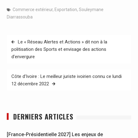
Commerce extérieur
,
Exportation
,
Souleymane
Diarrassouba
Navigation
Le « Réseau Alertes et Actions » dit non à la
de
politisation des Sports et envisage des actions
d’envergure
l’article
Côte d’Ivoire : Le meilleur juriste ivoirien connu ce lundi
12 décembre 2022
DERNIERS ARTICLES
[France-Présidentielle 2027] Les enjeux de