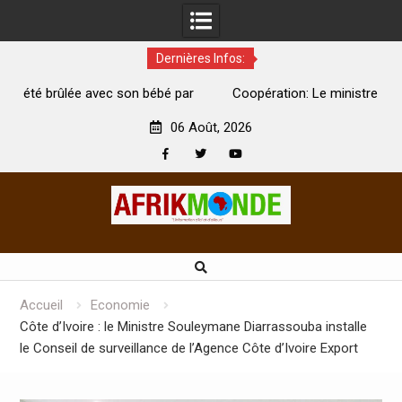
Dernières Infos:
par
Coopération: Le ministre Indien Kirti Vardhan Singh à
N
Abidjan pour la célébration de la Fête de l’indépendance
d
06 Août, 2026
Facebook
Twitter
Youtube
Skip
to
content
Accueil
Economie
Côte d’Ivoire : le Ministre Souleymane Diarrassouba installe
le Conseil de surveillance de l’Agence Côte d’Ivoire Export