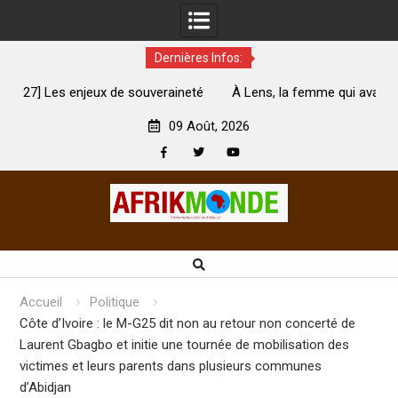
Dernières Infos:
té
À Lens, la femme qui avait été brûlée avec son bébé par
son mari est morte
A
09 Août, 2026
Facebook
Twitter
Youtube
Skip
to
content
Accueil
Politique
Côte d’Ivoire : le M-G25 dit non au retour non concerté de
Laurent Gbagbo et initie une tournée de mobilisation des
victimes et leurs parents dans plusieurs communes
d’Abidjan