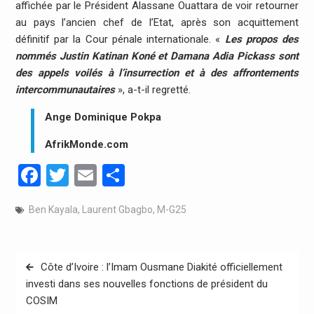
affichée par le Président Alassane Ouattara de voir retourner
au pays l’ancien chef de l’Etat, après son acquittement
définitif par la Cour pénale internationale. «
Les propos des
nommés Justin Katinan Koné et Damana Adia Pickass sont
des appels voilés à l’insurrection et à des affrontements
intercommunautaires
», a-t-il regretté.
Ange Dominique Pokpa
AfrikMonde.com
Facebook
Twitter
Email
Partager
Ben Kayala
,
Laurent Gbagbo
,
M-G25
Navigation
Côte d’Ivoire : l’Imam Ousmane Diakité officiellement
de
investi dans ses nouvelles fonctions de président du
COSIM
l’article