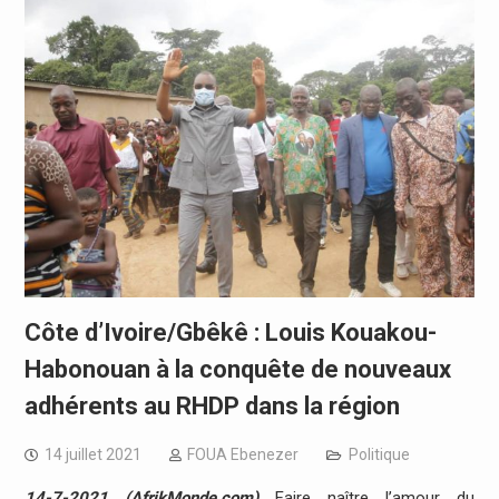
Côte d’Ivoire/Gbêkê : Louis Kouakou-
Habonouan à la conquête de nouveaux
adhérents au RHDP dans la région
14 juillet 2021
FOUA Ebenezer
Politique
14-7-2021 (AfrikMonde.com)
Faire naître l’amour du