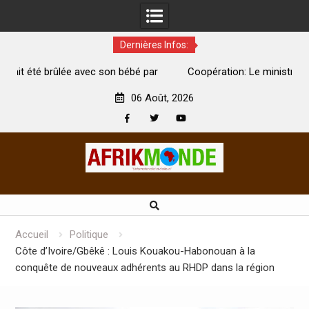
Dernières Infos:
ébé par
Coopération: Le ministre Indien Kirti Vardhan Singh à
Abidjan pour la célébration de la Fête de l’indépendance
06 Août, 2026
Facebook
Twitter
Youtube
Skip
to
content
Accueil
Politique
Côte d’Ivoire/Gbêkê : Louis Kouakou-Habonouan à la
conquête de nouveaux adhérents au RHDP dans la région