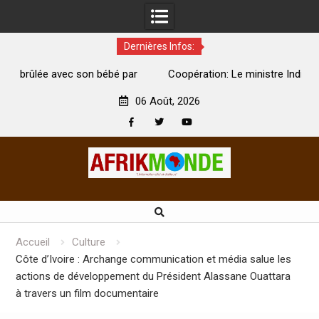
Dernières Infos:
par
Coopération: Le ministre Indien Kirti Vardhan Singh à
N
Abidjan pour la célébration de la Fête de l’indépendance
d
06 Août, 2026
Facebook
Twitter
Youtube
Skip
to
content
Accueil
Culture
Côte d’Ivoire : Archange communication et média salue les
actions de développement du Président Alassane Ouattara
à travers un film documentaire