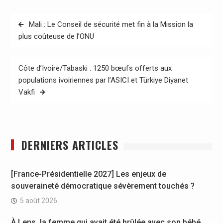
Navigation
Mali : Le Conseil de sécurité met fin à la Mission la
de
plus coûteuse de l’ONU
l’article
Côte d’Ivoire/Tabaski : 1250 bœufs offerts aux
populations ivoiriennes par l’ASICI et Türkiye Diyanet
Vakfi
DERNIERS ARTICLES
[France-Présidentielle 2027] Les enjeux de
souveraineté démocratique sévèrement touchés ?
5 août 2026
À Lens, la femme qui avait été brûlée avec son bébé