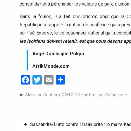
consolider et à pérenniser les valeurs de paix, d’unio
Dans la foulée, il a fait des prières pour que la Cô
République a rappelé la notion de confiance qui a pré
sur Faé Emerse, le sélectionneur national qui a condui
les Ivoiriens doivent retenir, est que nous devons ap
Ange Dominique Pokpa
AfrikMonde.com
Facebook
Twitter
Email
Partager
Alassane Ouattara
,
CAN CI 23
,
Faé Emerse
,
Patriotisme
Navigation
Sassandra/Lutte contre l’insalubrité : le maire 