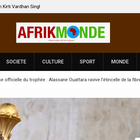
 Vardhan Singh à
Nouvelle licence obligatoire pour les spectacles
e de
Côte d’Ivoire, l’opérateur culturel Soldat Jahbo
prononce
SOCIETE
CULTURE
SPORT
MONDE
ficielle du trophée : Alassane Ouattara ravive l’étincelle de la fibre