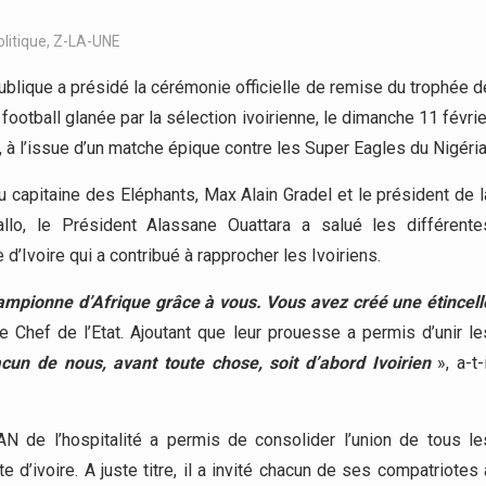
olitique
,
Z-LA-UNE
blique a présidé la cérémonie officielle de remise du trophée d
ootball glanée par la sélection ivoirienne, le dimanche 11 févrie
à l’issue d’un matche épique contre les Super Eagles du Nigéria
 capitaine des Eléphants, Max Alain Gradel et le président de l
iallo, le Président Alassane Ouattara a salué les différente
d’Ivoire qui a contribué à rapprocher les Ivoiriens.
hampionne d’Afrique grâce à vous. Vous avez créé une étincell
le Chef de l’Etat. Ajoutant que leur prouesse a permis d’unir le
n de nous, avant toute chose, soit d’abord Ivoirien
», a-t-i
AN de l’hospitalité a permis de consolider l’union de tous le
te d’ivoire. A juste titre, il a invité chacun de ses compatriotes 