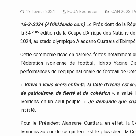
13 février 2024
FOUA Ebenezer
CAN 2023
,
P
13-2-2024 (AfrikMonde.com)
Le Président de la Répu
ième
la 34
édition de la Coupe d’Afrique des Nations de f
2024, au stade olympique Alassane Ouattara d’Ebimpé, 
Cette cérémonie riche en paroles fortes notamment du
Fédération ivoirienne de football, Idriss Yacine D
performances de l’équipe nationale de football de Côte 
«
Bravo à vous chers enfants, la Côte d’ivoire est c
de patriotisme, de fierté et de cohésion
», a salué 
Ivoiriens en un seul peuple. «
Je demande que chacu
insisté.
Pour le Président Alassane Ouattara, en effet, la C
Ivoiriens autour de ce qui leur est le plus cher : la Cô