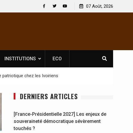
 : En
[France-Présidentielle 2027] Les enjeux de
07 Août, 2026
y se
souveraineté démocratique sévèrement touchés ?
Facebook
Twitter
Youtube
INSTITUTIONS
ECO
 patriotique chez les Ivoiriens
DERNIERS ARTICLES
[France-Présidentielle 2027] Les enjeux de
souveraineté démocratique sévèrement
touchés ?