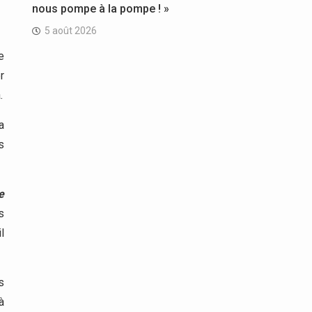
nous pompe à la pompe ! »
5 août 2026
e
r
.
a
s
e
s
l
s
à