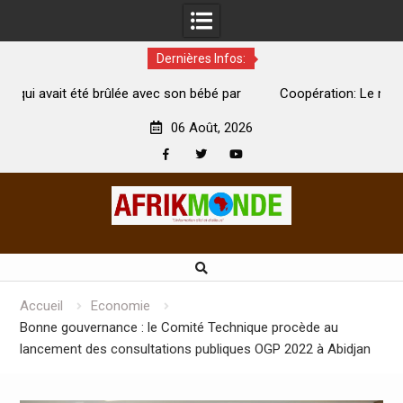
Dernières Infos:
ébé par
Coopération: Le ministre Indien Kirti Vardhan Singh à
Abidjan pour la célébration de la Fête de l’indépendance
06 Août, 2026
Facebook
Twitter
Youtube
Skip
to
content
Accueil
Economie
Bonne gouvernance : le Comité Technique procède au
lancement des consultations publiques OGP 2022 à Abidjan