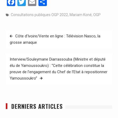
Facebook
Twitter
Email
Partager
Consultations publiques OGP 2022
,
Mariam Koné
,
OGP
Navigation
Côte d’Ivoire/Vente en ligne : Télévision Nasco, la
de
grosse arnaque
l’article
Interview/Souleymane Diarrassouba (Ministre et député
élu de Yamoussoukro) : ‘’Cette célébration constitue la
preuve de l’engagement du Chef de l’Etat à repositionner
Yamoussoukro’’
DERNIERS ARTICLES