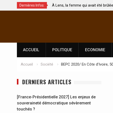
t été brûlée avec son bébé
Coopération: Le ministre Indien Kirti
Dernières Infos:
Abidjan pour la célébration de la Fêt
Skip
l’indépendance
to
content
ACCUEIL
POLITIQUE
ECONOMIE
Accueil
Société
BEPC 2020/ En Côte d’Ivoire, 5
DERNIERS ARTICLES
[France-Présidentielle 2027] Les enjeux de
souveraineté démocratique sévèrement
touchés ?