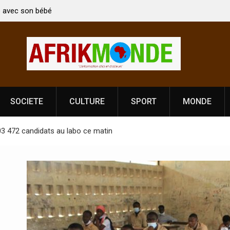
 Vardhan Singh à
Nouvelle licence obligatoire pour les spectacles
e de
Côte d’Ivoire, l’opérateur culturel Soldat Jahbo
prononce
SOCIETE
CULTURE
SPORT
MONDE
03 472 candidats au labo ce matin