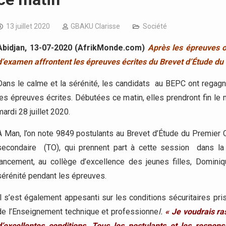
13 juillet 2020
GBAKU Clarisse
Société
Abidjan, 13-07-2020 (
AfrikMonde.com
)
Après les épreuves o
d’examen affrontent les épreuves écrites du Brevet d’Étude du P
Dans le calme et la sérénité, les candidats au BEPC ont regagné
les épreuves écrites. Débutées ce matin, elles prendront fin le m
mardi 28 juillet 2020.
A Man, l’on note 9849 postulants au Brevet d’Étude du Premier C
secondaire (TO), qui prennent part à cette session dans la 
lancement, au collège d’excellence des jeunes filles, Domini
sérénité pendant les épreuves.
Il s’est également appesanti sur les conditions sécuritaires pri
de l’Enseignement technique et professionne
l.
« Je voudrais ra
d’excellentes conditions. Tous les postulants et les resp