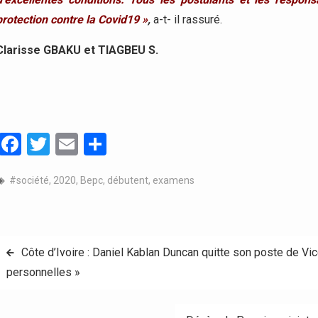
protection contre la Covid19 »
,
a-t- il rassuré.
Clarisse GBAKU et TIAGBEU S.
Facebook
Twitter
Email
Partager
#société
,
2020
,
Bepc
,
débutent
,
examens
Navigation
Côte d’Ivoire : Daniel Kablan Duncan quitte son poste de V
personnelles »
de
l’article