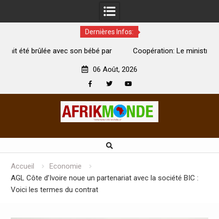
Dernières Infos:
é par
Coopération: Le ministre Indien Kirti Vardhan Singh à
Abidjan pour la célébration de la Fête de l’indépendance
06 Août, 2026
Facebook
Twitter
Youtube
Skip
to
content
Accueil
Economie
AGL Côte d’Ivoire noue un partenariat avec la société BIC :
Voici les termes du contrat