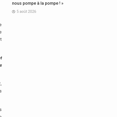
nous pompe à la pompe ! »
5 août 2026
e
e
t
t
s
,
s
s
e