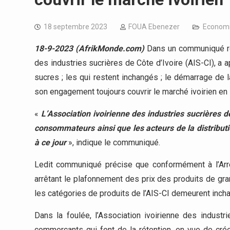
18 septembre 2023
FOUA Ebenezer
Econom
18-9-2023 (AfrikMonde.com)
Dans un communiqué ren
des industries sucrières de Côte d’Ivoire (AIS-CI), a 
sucres ; les qui restent inchangés ; le démarrage de 
son engagement toujours couvrir le marché ivoirien en 
«
L’Association ivoirienne des industries sucrières de
consommateurs ainsi que les acteurs de la distributi
à ce jour
», indique le communiqué.
Ledit communiqué précise que conformément à l’Ar
arrêtant le plafonnement des prix des produits de gr
les catégories de produits de l’AIS-CI demeurent incha
Dans la foulée, l’Association ivoirienne des industr
commerçants qui font de la rétention, en vue de crée