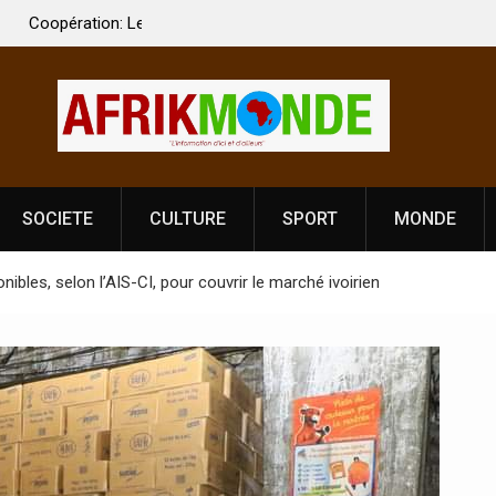
 Vardhan Singh à
Nouvelle licence obligatoire pour les spectacles
e de
Côte d’Ivoire, l’opérateur culturel Soldat Jahbo
prononce
SOCIETE
CULTURE
SPORT
MONDE
ibles, selon l’AIS-CI, pour couvrir le marché ivoirien