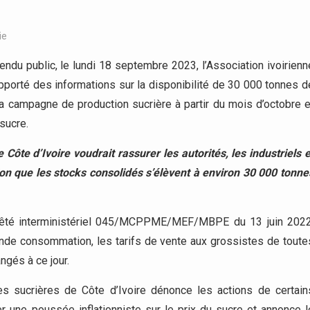
ie
du public, le lundi 18 septembre 2023, l’Association ivoirienn
apporté des informations sur la disponibilité de 30 000 tonnes d
la campagne de production sucrière à partir du mois d’octobre e
sucre.
 Côte d’Ivoire voudrait rassurer les autorités, les industriels e
on que les stocks consolidés s’élèvent à environ 30 000 tonne
rêté interministériel 045/MCPPME/MEF/MBPE du 13 juin 2022
ande consommation, les tarifs de vente aux grossistes de toute
ngés à ce jour.
ies sucrières de Côte d’Ivoire dénonce les actions de certain
r une poussée inflationniste sur le prix du sucre et annonce l