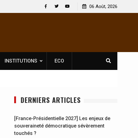
 : En
[France-Présidentielle 2027] Les enjeux de
06 Août, 2026
y se
souveraineté démocratique sévèrement touchés ?
Facebook
Twitter
Youtube
INSTITUTIONS
ECO
DERNIERS ARTICLES
[France-Présidentielle 2027] Les enjeux de
souveraineté démocratique sévèrement
touchés ?