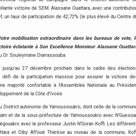
rillante victoire de SEM. Alassane Ouattara, avec une contributio
lef, un taux de participation de 42,72% (le plus élevé du Centre d
re mobilisation extraordinaire dans les bureaux de vote, l
ictoire éclatante à Son Excellence Monsieur Alassane Ouattar
u Dr. Souleymane Diarrassouba.
s jusqu’au 27 décembre prochain dans le cadre des élection
le défi de la participation massive pour assurer la victoire de
ne majorité confortable à l’Assemblée Nationale au Présiden
loppement de la Côte d’Ivoire.
du District autonome de Yamoussoukro, dont celle de la commun
hiam et de la sous-préfecture de Yamoussoukro avec N’Guessa
iégouakro avec le professeur Justin N’Goran Koffi. Les différent
attara et Diby Affoué Thérèse au niveau de la commune, Koff