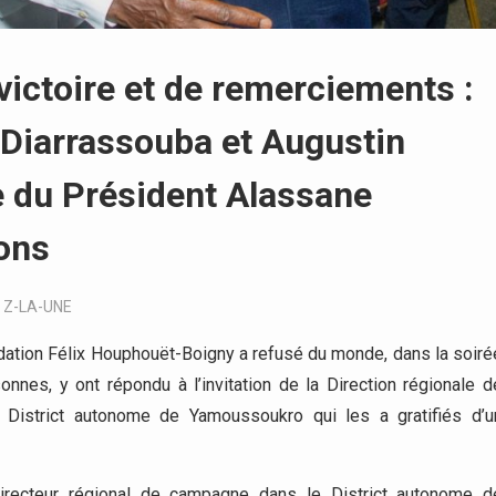
ictoire et de remerciements :
 Diarrassouba et Augustin
e du Président Alassane
ions
,
Z-LA-UNE
dation Félix Houphouët-Boigny a refusé du monde, dans la soiré
es, y ont répondu à l’invitation de la Direction régionale d
District autonome de Yamoussoukro qui les a gratifiés d’u
irecteur régional de campagne dans le District autonome d