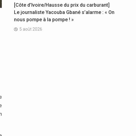
[Côte d’Ivoire/Hausse du prix du carburant]
Le journaliste Yacouba Gbané s’alarme : « On
nous pompe à la pompe ! »
5 août 2026
e
e
n
e