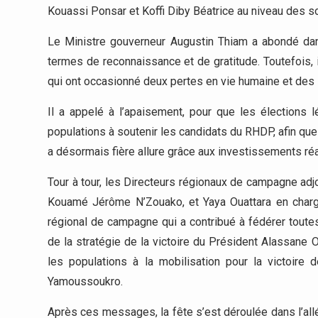
Kouassi Ponsar et Koffi Diby Béatrice au niveau des 
Le Ministre gouverneur Augustin Thiam a abondé d
termes de reconnaissance et de gratitude. Toutefois, il
qui ont occasionné deux pertes en vie humaine et des i
Il a appelé à l’apaisement, pour que les élections l
populations à soutenir les candidats du RHDP, afin q
a désormais fière allure grâce aux investissements réa
Tour à tour, les Directeurs régionaux de campagne adjo
Kouamé Jérôme N’Zouako, et Yaya Ouattara en charge
régional de campagne qui a contribué à fédérer toute
de la stratégie de la victoire du Président Alassane O
les populations à la mobilisation pour la victoire
Yamoussoukro.
Après ces messages, la fête s’est déroulée dans l’all