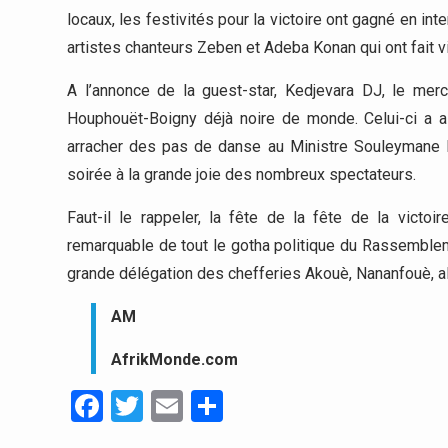
locaux, les festivités pour la victoire ont gagné en in
artistes chanteurs Zeben et Adeba Konan qui ont fait v
A l’annonce de la guest-star, Kedjevara DJ, le merc
Houphouët-Boigny déjà noire de monde. Celui-ci a a
arracher des pas de danse au Ministre Souleymane Di
soirée à la grande joie des nombreux spectateurs.
Faut-il le rappeler, la fête de la fête de la vict
remarquable de tout le gotha politique du Rassemblem
grande délégation des chefferies Akouè, Nananfouè, a
AM
AfrikMonde.com
Facebook
Twitter
Email
Partager