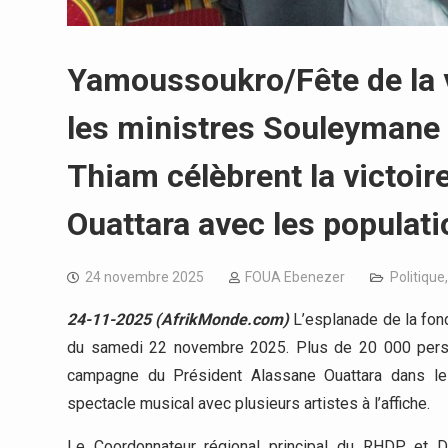
Yamoussoukro/Fête de la v
les ministres Souleymane
Thiam célèbrent la victoir
Ouattara avec les populat
24 novembre 2025
FOUA Ebenezer
Politique
24-11-2025 (AfrikMonde.com)
L’esplanade de la fon
du samedi 22 novembre 2025. Plus de 20 000 personn
campagne du Président Alassane Ouattara dans le 
spectacle musical avec plusieurs artistes à l’affiche.
Le Coordonnateur régional principal du RHDP et D