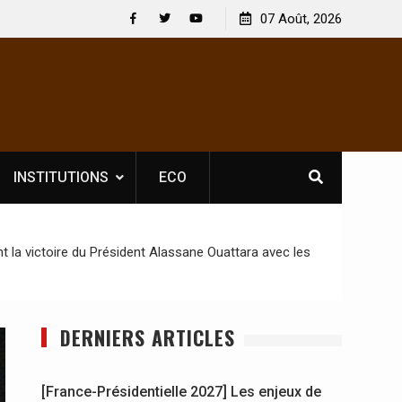
 : En
[France-Présidentielle 2027] Les enjeux de
07 Août, 2026
y se
souveraineté démocratique sévèrement touchés ?
Facebook
Twitter
Youtube
INSTITUTIONS
ECO
 la victoire du Président Alassane Ouattara avec les
DERNIERS ARTICLES
[France-Présidentielle 2027] Les enjeux de