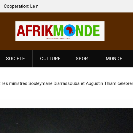
 Vardhan Singh à
Nouvelle licence obligatoire pour les spectacles
e de
Côte d’Ivoire, l’opérateur culturel Soldat Jahbo
prononce
SOCIETE
CULTURE
SPORT
MONDE
 les ministres Souleymane Diarrassouba et Augustin Thiam célèbrent