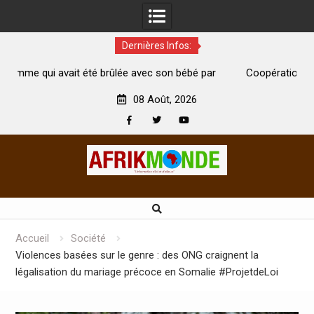
Dernières Infos:
e avec son bébé par
Coopération: Le ministre Indien Kirti Vardh
Abidjan pour la célébration de la Fête de l’in
08 Août, 2026
Facebook
Twitter
Youtube
Skip
to
content
Accueil
Société
Violences basées sur le genre : des ONG craignent la
légalisation du mariage précoce en Somalie #ProjetdeLoi