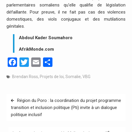
parlementaires somaliens qu’elle qualifie de législation
défaillante. Pour preuve, il ne fait pas cas des violences
domestiques, des viols conjugaux et des mutilations
génitales.
Abdoul Kader Soumahoro
AfrikMonde.com
Facebook
Twitter
Email
Partager
Brendan Ross
,
Projets de loi
,
Somalie
,
VBG
Navigation
Région du Poro : la coordination du projet programme
de
transition et inclusion politique (Pti) invite à un dialogue
politique inclusif
l’article