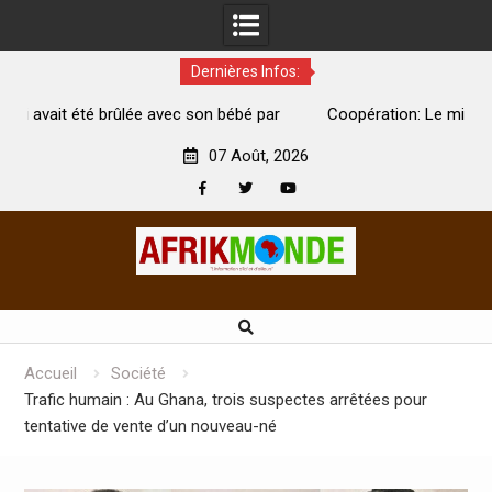
Dernières Infos:
é par
Coopération: Le ministre Indien Kirti Vardhan Singh à
Abidjan pour la célébration de la Fête de l’indépendance
07 Août, 2026
Facebook
Twitter
Youtube
Skip
to
content
Accueil
Société
Trafic humain : Au Ghana, trois suspectes arrêtées pour
tentative de vente d’un nouveau-né