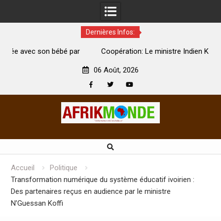
Dernières Infos:
par
Coopération: Le ministre Indien Kirti Vardhan Singh à
N
Abidjan pour la célébration de la Fête de l’indépendance
d
06 Août, 2026
Facebook
Twitter
Youtube
Skip
to
content
Accueil
Politique
Transformation numérique du système éducatif ivoirien :
Des partenaires reçus en audience par le ministre
N’Guessan Koffi