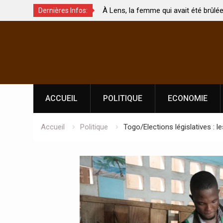
emme qui avait été brûlée avec son bébé
Coopération: Le ministr
Dernières Infos:
 est morte
Abidjan pour la célébra
Skip
l’indépendance
to
content
ACCUEIL
POLITIQUE
ECONOMIE
Accueil
Politique
Togo/Elections législatives : l