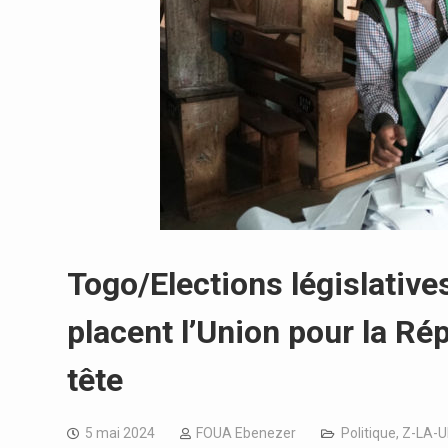
Togo/Elections législatives
placent l’Union pour la Ré
tête
5 mai 2024
FOUA Ebenezer
Politique
,
Z-LA-