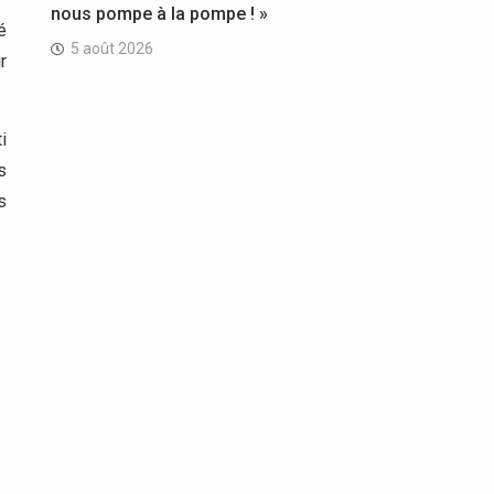
nous pompe à la pompe ! »
é
5 août 2026
r
i
s
s