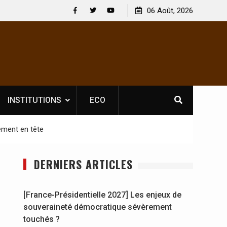
les spectacles : En
[France-Présidentielle 2027] Les enjeux de
06 Août, 2026
l Soldat Jahboy se
souveraineté démocratique sévèrement to
Facebook
Twitter
Youtube
INSTITUTIONS
ECO
gement en tête
DERNIERS ARTICLES
[France-Présidentielle 2027] Les enjeux de
souveraineté démocratique sévèrement
touchés ?