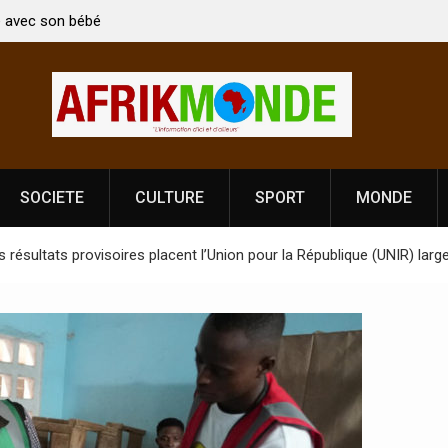
e Indien Kirti Vardhan Singh à
Nouvelle licence obligatoire pour 
tion de la Fête de
Côte d’Ivoire, l’opérateur culture
prononce
SOCIETE
CULTURE
SPORT
MONDE
es résultats provisoires placent l’Union pour la République (UNIR) lar