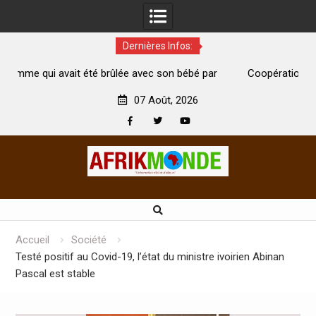
Dernières Infos:
lée avec son bébé par
Coopération: Le ministre Indien Kirti Var
e
Abidjan pour la célébration de la Fête de l’
07 Août, 2026
Facebook
Twitter
Youtube
Skip
to
content
Accueil
Société
Testé positif au Covid-19, l’état du ministre ivoirien Abinan
Pascal est stable