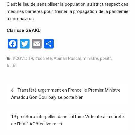
C’est le lieu de sensibiliser la population au strict respect des
mesures barrières pour freiner la propagation de la pandémie
à coronavirus.
Clarisse GBAKU
Facebook
Twitter
Email
Partager
#COVID 19
,
#société
,
Abinan Pascal
,
ministre
,
positf
,
testé
Navigation
Transféré urgemment en France, le Premier Ministre
de
Amadou Gon Coulibaly se porte bien
l’article
19 pro-Soro interpellés dans l’affaire ‘’Atteinte à la sûreté
de l’Etat’’ #Côted’Ivoire