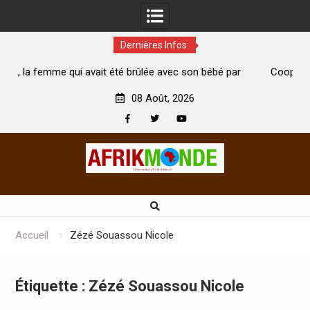
Dernières Infos:
 été brûlée avec son bébé par
Coopération: Le ministre Indien K
est morte
Abidjan pour la célébration de la Fê
08 Août, 2026
Facebook
Twitter
Youtube
Skip
to
content
Accueil
Zézé Souassou Nicole
Étiquette :
Zézé Souassou Nicole