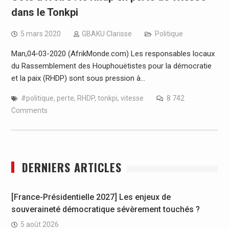
dans le Tonkpi
5 mars 2020
GBAKU Clarisse
Politique
Man,04-03-2020 (AfrikMonde.com) Les responsables locaux
du Rassemblement des Houphouëtistes pour la démocratie
et la paix (RHDP) sont sous pression à…
#politique
,
perte
,
RHDP
,
tonkpi
,
vitesse
8 742
Comments
DERNIERS ARTICLES
[France-Présidentielle 2027] Les enjeux de
souveraineté démocratique sévèrement touchés ?
5 août 2026