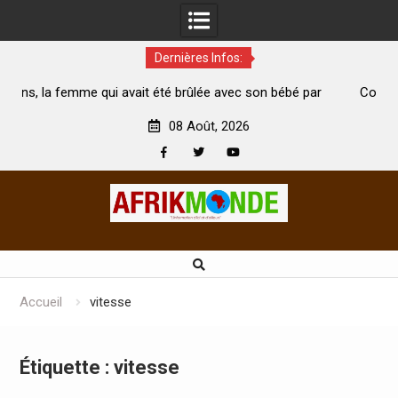
Dernières Infos:
té brûlée avec son bébé par
Coopération: Le ministre Indien Kir
t morte
Abidjan pour la célébration de la Fête
08 Août, 2026
Facebook
Twitter
Youtube
Skip
to
content
Accueil
vitesse
Étiquette :
vitesse