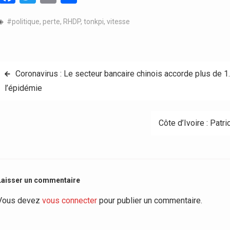
#politique
,
perte
,
RHDP
,
tonkpi
,
vitesse
Navigation
Coronavirus : Le secteur bancaire chinois accorde plus de 1.
l’épidémie
de
l’article
Côte d’Ivoire : Pat
Laisser un commentaire
Vous devez
vous connecter
pour publier un commentaire.