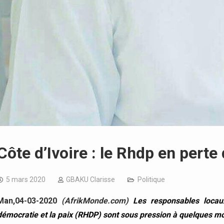
Côte d’Ivoire : le Rhdp en perte
5 mars 2020
GBAKU Clarisse
Politique
Man,04-03-2020
(AfrikMonde.com)
Les responsables loca
démocratie et la paix (RHDP) sont sous pression à quelques moi