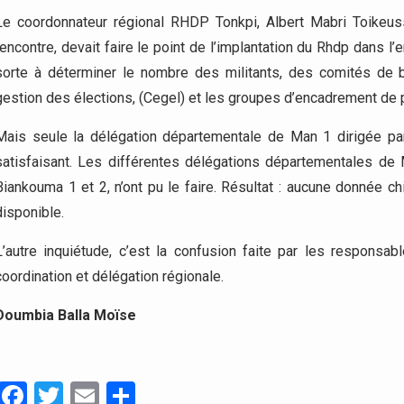
Le coordonnateur régional RHDP Tonkpi, Albert Mabri Toikeus
rencontre, devait faire le point de l’implantation du Rhdp dans 
sorte à déterminer le nombre des militants, des comités de 
gestion des élections, (Cegel) et les groupes d’encadrement de p
Mais seule la délégation départementale de Man 1 dirigée par
satisfaisant. Les différentes délégations départementales de 
Biankouma 1 et 2, n’ont pu le faire. Résultat : aucune donnée ch
disponible.
L’autre inquiétude, c’est la confusion faite par les respons
coordination et délégation régionale.
Doumbia
Balla
Moïse
Facebook
Twitter
Email
Partager