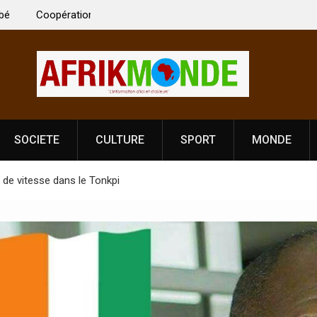
 Vardhan Singh à
Nouvelle licence obligatoire pour les spectacles
e de
Côte d’Ivoire, l’opérateur culturel Soldat Jahbo
prononce
SOCIETE
CULTURE
SPORT
MONDE
e de vitesse dans le Tonkpi