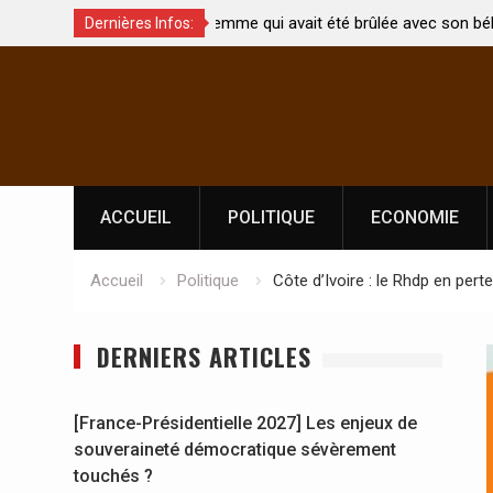
t été brûlée avec son bébé
Coopération: Le ministre Indien Kirti
Dernières Infos:
Abidjan pour la célébration de la Fêt
Skip
l’indépendance
to
content
ACCUEIL
POLITIQUE
ECONOMIE
Accueil
Politique
Côte d’Ivoire : le Rhdp en pert
DERNIERS ARTICLES
[France-Présidentielle 2027] Les enjeux de
souveraineté démocratique sévèrement
touchés ?