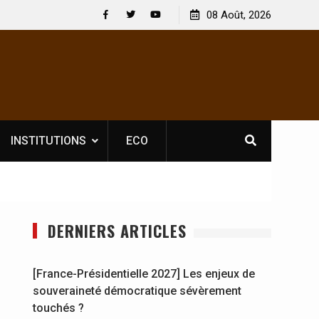
 licence obligatoire pour les spectacles : En
08 Août, 2026
[France-Présidenti
voire, l’opérateur culturel Soldat Jahboy se
souveraineté dém
Facebook
Twitter
Youtube
ce
INSTITUTIONS
ECO
DERNIERS ARTICLES
[France-Présidentielle 2027] Les enjeux de
souveraineté démocratique sévèrement
touchés ?