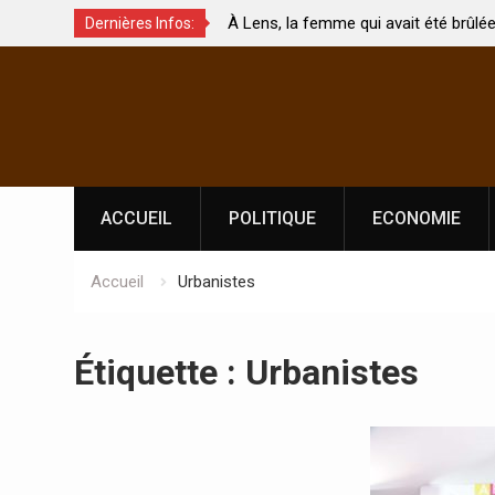
À Lens, la femme qui avait été brûlée avec son bébé
Dernières Infos:
hés ?
par son mari est morte
Skip
to
content
ACCUEIL
POLITIQUE
ECONOMIE
Accueil
Urbanistes
Étiquette :
Urbanistes