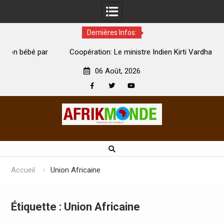
Dernières Infos:
par
Coopération: Le ministre Indien Kirti Vardhan Singh à
N
Abidjan pour la célébration de la Fête de l’indépendance
d
06 Août, 2026
Facebook
Twitter
Youtube
Skip
to
content
Accueil
Union Africaine
Étiquette :
Union Africaine