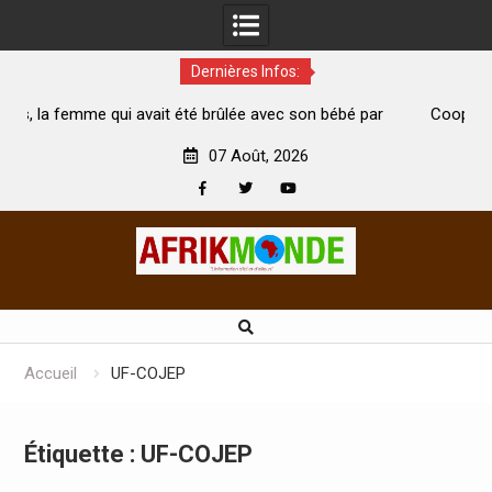
Dernières Infos:
it été brûlée avec son bébé par
Coopération: Le ministre Indien
i est morte
Abidjan pour la célébration de la 
07 Août, 2026
Facebook
Twitter
Youtube
Skip
to
content
Accueil
UF-COJEP
Étiquette :
UF-COJEP