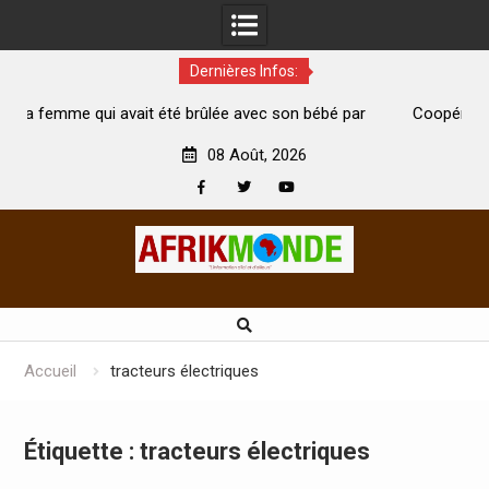
Dernières Infos:
té brûlée avec son bébé par
Coopération: Le ministre Indien Kir
t morte
Abidjan pour la célébration de la Fête
08 Août, 2026
Facebook
Twitter
Youtube
Skip
to
content
Accueil
tracteurs électriques
Étiquette :
tracteurs électriques