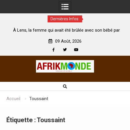
Dernières Infos:
emme qui avait été brûlée avec son bébé par
Coopération: Le min
son mari est morte
Abidjan pour la célébr
09 Août, 2026
Facebook
Twitter
Youtube
Skip
to
content
Accueil
Toussaint
Étiquette :
Toussaint