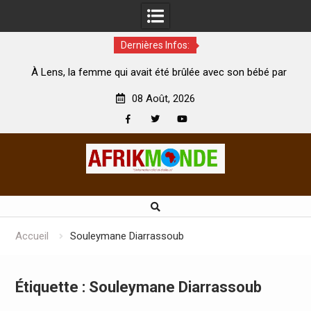
Dernières Infos:
Lens, la femme qui avait été brûlée avec son bébé par
Coopérat
son mari est morte
Abidjan pou
08 Août, 2026
Facebook
Twitter
Youtube
Skip
to
content
Accueil
Souleymane Diarrassoub
Étiquette :
Souleymane Diarrassoub