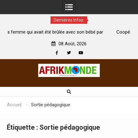
Dernières Infos:
 été brûlée avec son bébé par
Coopération: Le ministre Indien K
est morte
Abidjan pour la célébration de la Fê
08 Août, 2026
Facebook
Twitter
Youtube
Skip
to
content
Accueil
Sortie pédagogique
Étiquette :
Sortie pédagogique