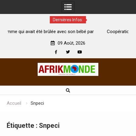
Dernières Infos:
 brûlée avec son bébé par
Coopération: Le ministre Indien Kirti
morte
Abidjan pour la célébration de la Fête d
09 Août, 2026
Facebook
Twitter
Youtube
Skip
to
content
Accueil
Snpeci
Étiquette :
Snpeci