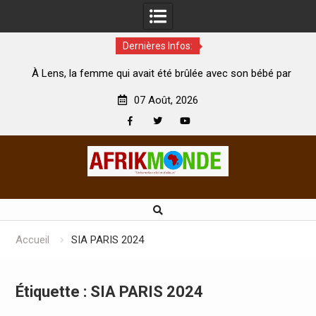
Dernières Infos:
emme qui avait été brûlée avec son bébé par
Coopération: Le mi
son mari est morte
Abidjan pour la céléb
07 Août, 2026
Facebook
Twitter
Youtube
Skip
to
content
Accueil
SIA PARIS 2024
Étiquette :
SIA PARIS 2024