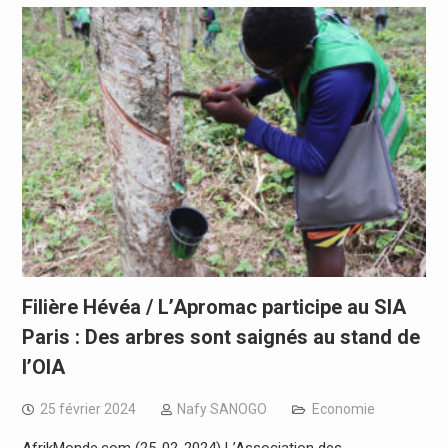
Filière Hévéa / L’Apromac participe au SIA
Paris : Des arbres sont saignés au stand de
l’OIA
25 février 2024
Nafy SANOGO
Economie
AfrikMonde.com (25-02-2024) L’Association des