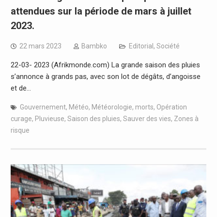
attendues sur la période de mars à juillet
2023.
22 mars 2023
Bambko
Editorial
,
Société
22-03- 2023 (Afrikmonde.com) La grande saison des pluies
s’annonce à grands pas, avec son lot de dégâts, d’angoisse
et de…
Gouvernement
,
Météo
,
Météorologie
,
morts
,
Opération
curage
,
Pluvieuse
,
Saison des pluies
,
Sauver des vies
,
Zones à
risque