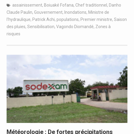
assainissement
,
Boiuaké Fofana
,
Chef traditionnel
,
Danho
Claude Paulin
,
Gouvernement
,
Inondations
,
Ministre de
l'hydraulique
,
Patrick Achi
,
populations
,
Premier ministre
,
Saison
des pluies
,
Sensibilisation
,
Vagondo Diomandé
,
Zones à
risques
Météorologie : De fortes précipitations