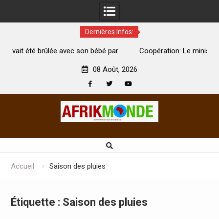
Dernières Infos:
par
Coopération: Le ministre Indien Kirti Vardhan Singh à
N
Abidjan pour la célébration de la Fête de l’indépendance
d
08 Août, 2026
Facebook
Twitter
Youtube
Skip
to
content
Accueil
Saison des pluies
Étiquette :
Saison des pluies