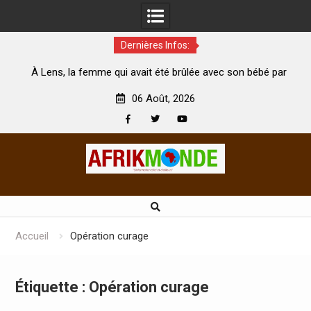
Dernières Infos:
me qui avait été brûlée avec son bébé par
Coopération: Le minis
son mari est morte
Abidjan pour la célébrat
06 Août, 2026
Facebook
Twitter
Youtube
Skip
to
content
Accueil
Opération curage
Étiquette :
Opération curage