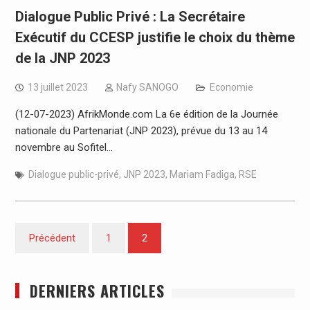
Dialogue Public Privé : La Secrétaire
Exécutif du CCESP justifie le choix du thème
de la JNP 2023
13 juillet 2023
Nafy SANOGO
Economie
(12-07-2023) AfrikMonde.com La 6e édition de la Journée
nationale du Partenariat (JNP 2023), prévue du 13 au 14
novembre au Sofitel…
Dialogue public-privé
,
JNP 2023
,
Mariam Fadiga
,
RSE
Pagination
Précédent
1
2
des
publications
DERNIERS ARTICLES