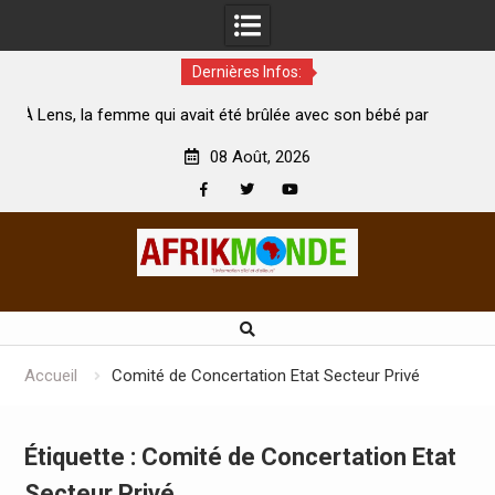
Dernières Infos:
rûlée avec son bébé par
Coopération: Le ministre Indien Kirti V
rte
Abidjan pour la célébration de la Fête de 
08 Août, 2026
Facebook
Twitter
Youtube
Skip
to
content
Accueil
Comité de Concertation Etat Secteur Privé
Étiquette :
Comité de Concertation Etat
Secteur Privé