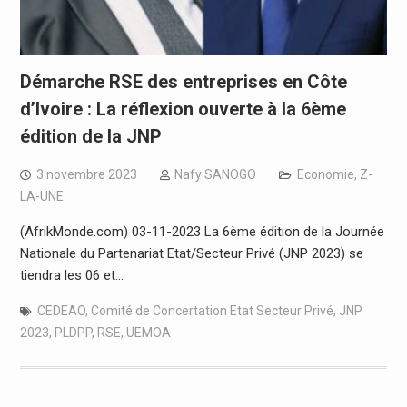
Démarche RSE des entreprises en Côte
d’Ivoire : La réflexion ouverte à la 6ème
édition de la JNP
3 novembre 2023
Nafy SANOGO
Economie
,
Z-
LA-UNE
(AfrikMonde.com) 03-11-2023 La 6ème édition de la Journée
Nationale du Partenariat Etat/Secteur Privé (JNP 2023) se
tiendra les 06 et…
CEDEAO
,
Comité de Concertation Etat Secteur Privé
,
JNP
2023
,
PLDPP
,
RSE
,
UEMOA