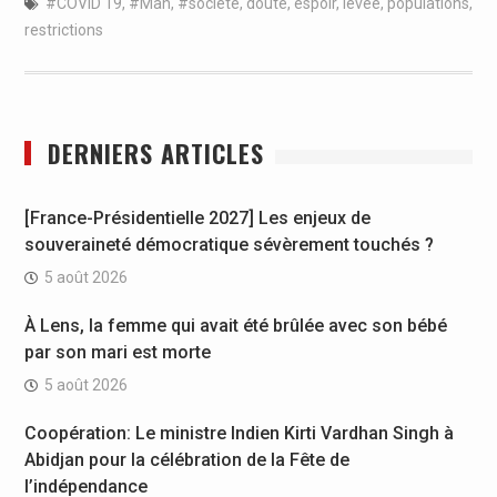
#COVID 19
,
#Man
,
#société
,
doute
,
espoir
,
levée
,
populations
,
restrictions
DERNIERS ARTICLES
[France-Présidentielle 2027] Les enjeux de
souveraineté démocratique sévèrement touchés ?
5 août 2026
À Lens, la femme qui avait été brûlée avec son bébé
par son mari est morte
5 août 2026
Coopération: Le ministre Indien Kirti Vardhan Singh à
Abidjan pour la célébration de la Fête de
l’indépendance