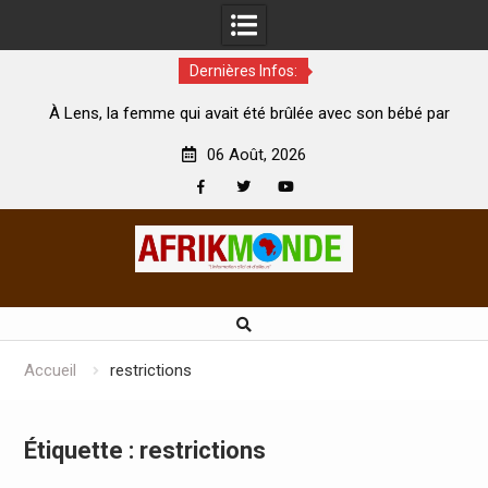
Dernières Infos:
té
À Lens, la femme qui avait été brûlée avec son bébé par
son mari est morte
A
06 Août, 2026
Facebook
Twitter
Youtube
Skip
to
content
Accueil
restrictions
Étiquette :
restrictions