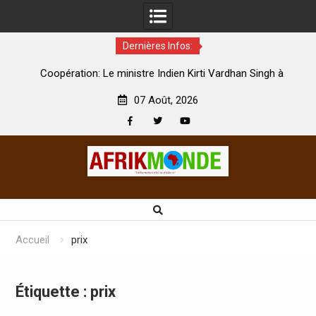
Dernières Infos:
par
Coopération: Le ministre Indien Kirti Vardhan Singh à
N
Abidjan pour la célébration de la Fête de l’indépendance
d
07 Août, 2026
Facebook
Twitter
Youtube
Skip
to
content
Accueil
prix
Étiquette :
prix