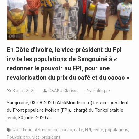
En Côte d’Ivoire, le vice-président du Fpi
invite les populations de Sangouiné à «
redonner le pouvoir au FPI, pour une
revalorisation du prix du café et du cacao »
3 août 2020
GBAKU Clarisse
Politique
Sangouiné, 03-08-2020 (AfrikMonde.com) Le vice-président
du Front populaire ivoirien (FPI), chargé du Tonkpi était le
jeudi, 30 juillet 2020 à…
#politique
,
#Sangouiné
,
cacao
,
café
,
FPI
,
invite
,
populations
,
Pouvoir
,
prix
,
vice-président