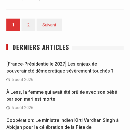
Pagination
1
2
Suivant
des
publications
DERNIERS ARTICLES
[France-Présidentielle 2027] Les enjeux de
souveraineté démocratique sévèrement touchés ?
5 août 2026
À Lens, la femme qui avait été brûlée avec son bébé
par son mari est morte
5 août 2026
Coopération: Le ministre Indien Kirti Vardhan Singh à
Abidjan pour la célébration de la Fête de