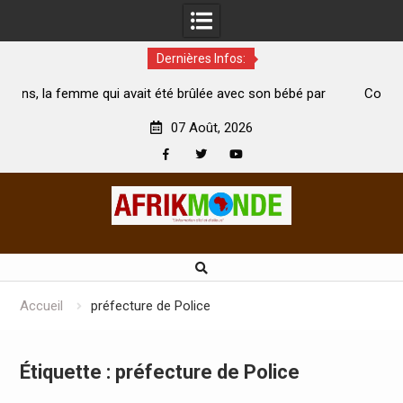
Dernières Infos:
vait été brûlée avec son bébé par
Coopération: Le ministre Indi
ari est morte
Abidjan pour la célébration de l
07 Août, 2026
Facebook
Twitter
Youtube
Skip
to
content
Accueil
préfecture de Police
Étiquette :
préfecture de Police