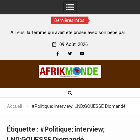
Dernières Infos:
ui avait été brûlée avec son bébé par
Coopération: Le ministre 
n mari est morte
Abidjan pour la célébration 
09 Août, 2026
Facebook
Twitter
Youtube
Skip
to
content
Accueil
#Politique; interview; LND;GOUESSE Diomandé
Étiquette :
#Politique; interview;
LND;GOUESSE Diomandé