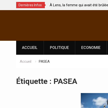
À Lens, la femme qui avait été brûlée avec son bébé
Dernières Infos:
hés ?
par son mari est morte
Skip
to
content
ACCUEIL
POLITIQUE
ECONOMIE
Accueil
PASEA
Étiquette :
PASEA