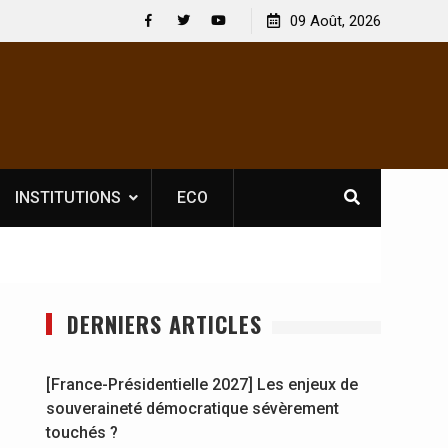
 licence obligatoire pour les spectacles : En
09 Août, 2026
[France-Présidenti
voire, l’opérateur culturel Soldat Jahboy se
souveraineté démo
Facebook
Twitter
Youtube
e
INSTITUTIONS
ECO
DERNIERS ARTICLES
[France-Présidentielle 2027] Les enjeux de
souveraineté démocratique sévèrement
touchés ?