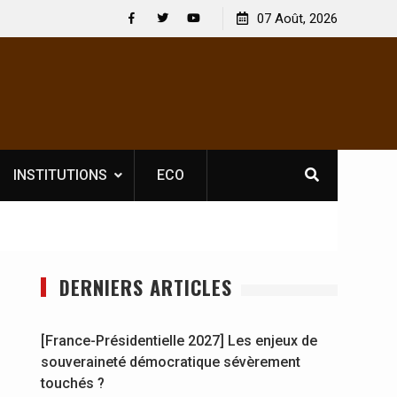
uvelle licence obligatoire pour les spectacles : En
07 Août, 2026
[France-Prés
te d’Ivoire, l’opérateur culturel Soldat Jahboy se
souverainet
Facebook
Twitter
Youtube
ononce
INSTITUTIONS
ECO
DERNIERS ARTICLES
[France-Présidentielle 2027] Les enjeux de
souveraineté démocratique sévèrement
touchés ?