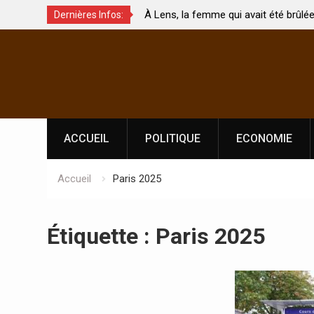
 de
À Lens, la femme qui avait été brûlée avec son b
Dernières Infos:
 touchés ?
par son mari est morte
Skip
to
content
ACCUEIL
POLITIQUE
ECONOMIE
Accueil
Paris 2025
Étiquette :
Paris 2025