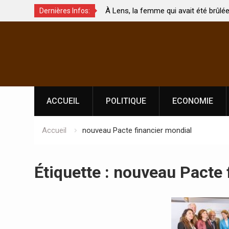
À Lens, la femme qui avait été brûlée avec son bébé
Dernières Infos:
s ?
par son mari est morte
Skip
to
content
ACCUEIL
POLITIQUE
ECONOMIE
Accueil
nouveau Pacte financier mondial
Étiquette :
nouveau Pacte 