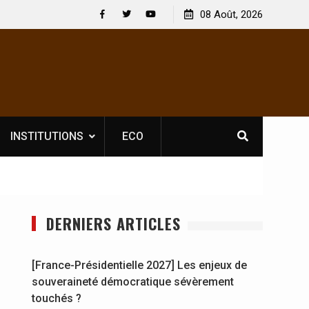
icence obligatoire pour les spectacles : En
08 Août, 2026
[France-Présidentiel
ire, l’opérateur culturel Soldat Jahboy se
souveraineté démoc
Facebook
Twitter
Youtube
INSTITUTIONS
ECO
DERNIERS ARTICLES
[France-Présidentielle 2027] Les enjeux de
souveraineté démocratique sévèrement
touchés ?