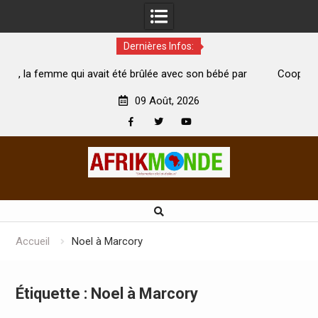
Dernières Infos:
it été brûlée avec son bébé par
Coopération: Le ministre Indien
i est morte
Abidjan pour la célébration de la 
09 Août, 2026
Facebook
Twitter
Youtube
Skip
to
content
Accueil
Noel à Marcory
Étiquette :
Noel à Marcory