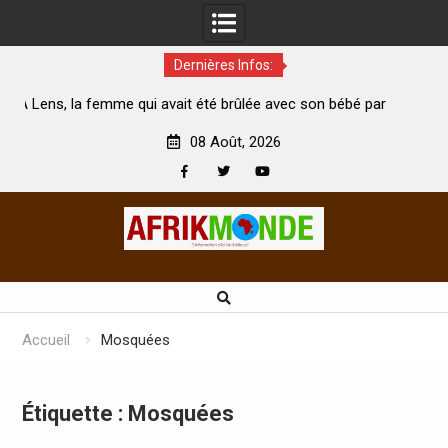
Dernières Infos:
 avait été brûlée avec son bébé par
Coopération: Le ministre I
 mari est morte
Abidjan pour la célébration d
08 Août, 2026
Facebook
Twitter
Youtube
Skip
to
content
Accueil
Mosquées
Étiquette :
Mosquées