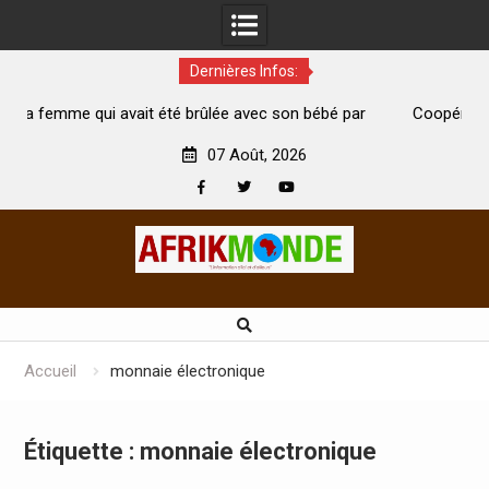
Dernières Infos:
 été brûlée avec son bébé par
Coopération: Le ministre Indien K
est morte
Abidjan pour la célébration de la Fê
07 Août, 2026
Facebook
Twitter
Youtube
Skip
to
content
Accueil
monnaie électronique
Étiquette :
monnaie électronique