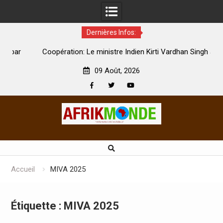
Dernières Infos:
par
Coopération: Le ministre Indien Kirti Vardhan Singh à
N
Abidjan pour la célébration de la Fête de l’indépendance
d
09 Août, 2026
Facebook
Twitter
Youtube
Skip
to
content
Accueil
MIVA 2025
Étiquette :
MIVA 2025