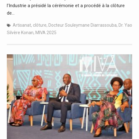
l’Industrie a présidé la cérémonie et a procédé à la clôture
de…
Artisanat
,
clôture
,
Docteur Souleymane Diarrassouba
,
Dr. Yao
Silvère Konan
,
MIVA 2025