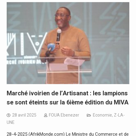
Marché ivoirien de l’Artisanat : les lampions
se sont éteints sur la 6ième édition du MIVA
28 avril 2025
FOUA Ebenezer
Economie
,
Z-LA-
UNE
28-4-2025 (AfrikMonde.com) Le Ministre du Commerce et de