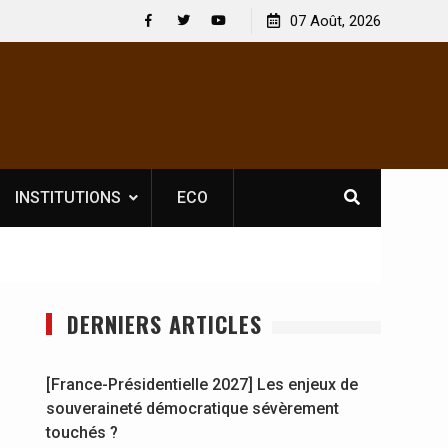
ence obligatoire pour les spectacles : En
07 Août, 2026
[France-Présidentielle
e, l’opérateur culturel Soldat Jahboy se
souveraineté démocra
Facebook
Twitter
Youtube
INSTITUTIONS
ECO
DERNIERS ARTICLES
[France-Présidentielle 2027] Les enjeux de
souveraineté démocratique sévèrement
touchés ?