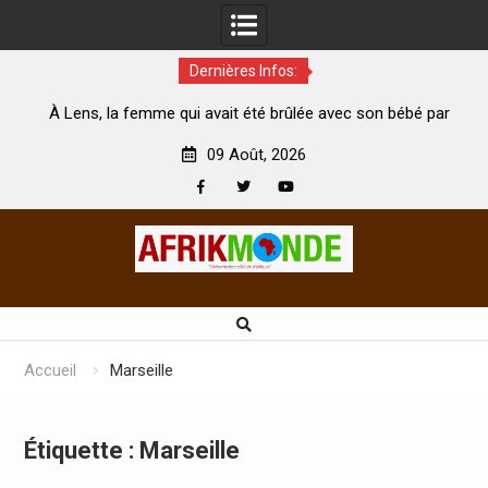
Dernières Infos:
la femme qui avait été brûlée avec son bébé par
Coopération: L
son mari est morte
Abidjan pour la c
09 Août, 2026
Facebook
Twitter
Youtube
Skip
to
content
Accueil
Marseille
Étiquette :
Marseille