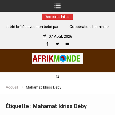
Dernières Infos:
par
Coopération: Le ministre Indien Kirti Vardhan Singh à
N
Abidjan pour la célébration de la Fête de l’indépendance
d
07 Août, 2026
Facebook
Twitter
Youtube
Skip
to
content
Accueil
Mahamat Idriss Déby
Étiquette :
Mahamat Idriss Déby