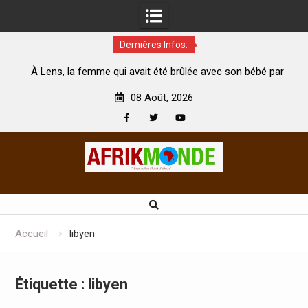
Dernières Infos:
, la femme qui avait été brûlée avec son bébé par
Coopération:
son mari est morte
Abidjan pour la
08 Août, 2026
Facebook
Twitter
Youtube
Skip
to
content
Accueil
libyen
Étiquette :
libyen