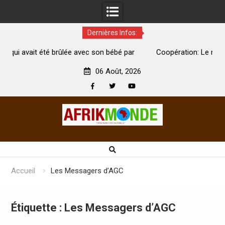
Dernières Infos:
lée avec son bébé par
Coopération: Le ministre Indien Kirti Var
e
Abidjan pour la célébration de la Fête de l’
06 Août, 2026
Facebook
Twitter
Youtube
Skip
to
content
Accueil
Les Messagers d’AGC
Étiquette :
Les Messagers d’AGC